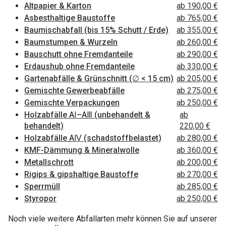
Altpapier & Karton
ab 190,00 €
Asbesthaltige Baustoffe
ab 765,00 €
Baumischabfall (bis 15% Schutt / Erde)
ab 355,00 €
Baumstumpen & Wurzeln
ab 260,00 €
Bauschutt ohne Fremdanteile
ab 290,00 €
Erdaushub ohne Fremdanteile
ab 330,00 €
Gartenabfälle & Grünschnitt (∅ < 15 cm)
ab 205,00 €
Gemischte Gewerbeabfälle
ab 275,00 €
Gemischte Verpackungen
ab 250,00 €
Holzabfälle AⅠ–AⅢ (unbehandelt &
ab
behandelt)
220,00 €
Holzabfälle AⅣ (schadstoffbelastet)
ab 280,00 €
KMF-Dämmung & Mineralwolle
ab 360,00 €
Metallschrott
ab 200,00 €
Rigips & gipshaltige Baustoffe
ab 270,00 €
Sperrmüll
ab 285,00 €
Styropor
ab 250,00 €
Noch viele weitere Abfallarten mehr können Sie auf unserer