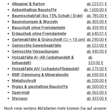
Altpapier & Karton
ab 225,01 €
Asbesthaltige Baustoffe
ab 1.600,00 €
Baumischabfall (bis 15% Schutt / Erde)
ab 785,00 €
Baumstumpen & Wurzeln
ab 405,00 €
Bauschutt ohne Fremdanteile
ab 459,99 €
Erdaushub ohne Fremdanteile
ab 640,01 €
Gartenabfälle & Grünschnitt (∅ < 15 cm)
ab 290,00 €
Gemischte Gewerbeabfälle
ab 525,00 €
Gemischte Verpackungen
ab 440,00 €
Holzabfälle AⅠ–AⅢ (unbehandelt &
ab
behandelt)
320,00 €
Holzabfälle AⅣ (schadstoffbelastet)
ab 375,00 €
KMF-Dämmung & Mineralwolle
ab 690,00 €
Metallschrott
ab 200,00 €
Rigips & gipshaltige Baustoffe
ab 500,00 €
Sperrmüll
ab 565,00 €
Styropor
ab 435,00 €
Noch viele weitere Abfallarten mehr können Sie auf unserer