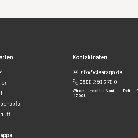
larten
Kontaktdaten
z
info@clearago.de
0800 250 270 0
ier
Wir sind erreichbar Montag – Freitag, 
t
17:00 Uhr
schabfall
hutt
pappe