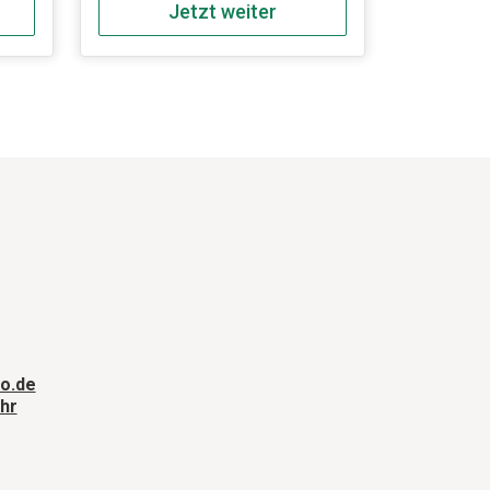
Jetzt weiter
er
o.de
hr