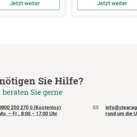
er/Pappe/Karton sowie
Pappverpackungen ohne
Jetzt weiter
Jetzt weiter
undmaterialien,
Verunreinigungen, wie z.B.
ackungsstyroporformteile
Kunststoffverpackungen od
 anteilig), Kunststoffsäcke
Aktenordner mit
 Verunreinigungen.
Metall/Kunststoffteilen.
nötigen Sie Hilfe?
 beraten Sie gerne
0800 250 270 0 (Kostenlos)
info@clearag
Mo. – Fr., 8:00 – 17:00 Uhr
rund um die U