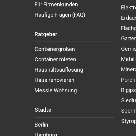
Für Firmenkunden
Elektr
Häufige Fragen (FAQ)
Erdau
Flach
Ratgeber
Garten
Gemis
Containergrößen
Metall
Container mieten
Miner
Haushaltsauflösung
Poren
Haus renovieren
Rigips
Messie Wohnung
Siedlu
Städte
Sperr
Styro
Berlin
Hamburg