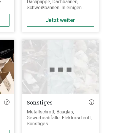
e
Dachpappe, Dachbahnen,
u
Schweißbahnen. In einigen
Bundesländern ist für die
Entsorgung von jeglicher Art von
Jetzt weiter
Dachpappe eine
en
Laboruntersuchung zwingend
n
erforderlich. Unser Team hilft
Ihnen bei Fragen dazu gerne
 und
weiter.
Sonstiges
Metallschrott, Bauglas,
Gewerbeabfälle, Elektroschrott,
Sonstiges