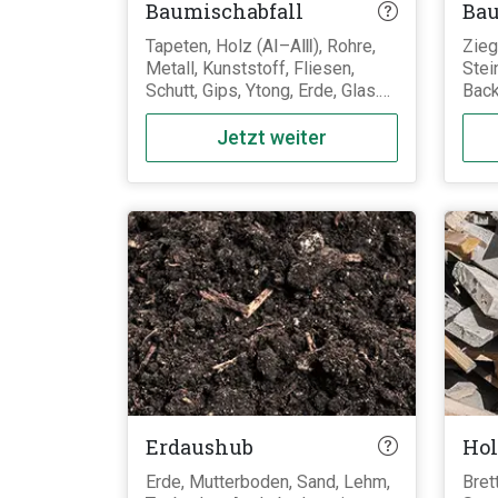
Baumischabfall
Bau
Tapeten, Holz (AⅠ–AⅢ), Rohre,
Zieg
Metall, Kunststoff, Fliesen,
Stei
Schutt, Gips, Ytong, Erde, Glas.
Back
Es kann all das rein, was bei
auss
Baumaßnahmen eines Hauses
Mate
Jetzt weiter
anfällt, außer gefährliche sowie
Pore
Sonderabfälle (z.B. Dämmung
gehö
oder Dachpappe).
sond
Leic
getr
könn
mine
verm
Erdaushub
Hol
Erde, Mutterboden, Sand, Lehm,
Bret