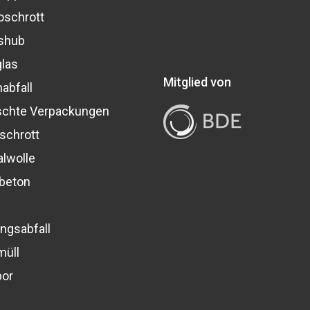
oschrott
shub
glas
Mitglied von
abfall
chte Verpackungen
schrott
alwolle
beton
ngsabfall
müll
por