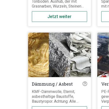
Tonboden. Aushub, der mit
Span
Grasnarben, Wurzeln, Steinen
mit 
oder Schutt durchsetzt ist, muss
Hölz
als verunreinigter Erdaushub
Auße
Jetzt weiter
entsorgt werden. Besagte
sind
Fremdanteile dürfen aber auch
impr
dann maximal 5% des Abfalls
scha
ausmachen.
ents
(z.B
zum 
Gart
und 
Dämmung / Asbest
Ve
KMF-Dämmwolle, Eternit,
PE-F
asbesthaltige Baustoffe,
gewe
Baustyropor. Achtung: Alle
Verp
Baustoffe dieser Kategorie
Kuns