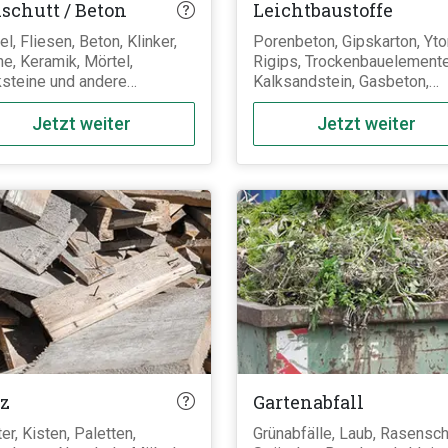
schutt / Beton
Leichtbaustoffe
el, Fliesen, Beton, Klinker,
Porenbeton, Gipskarton, Yto
ne, Keramik, Mörtel,
Rigips, Trockenbauelemente
steine und andere
Kalksandstein, Gasbeton,
chließlich mineralische
Bimsstein, Mauersteine aus
rialien. Gips bzw.
Porenbeton (Blocksteine,
Jetzt weiter
Jetzt weiter
nbeton und Kalksandstein
Plansteine) sowie alle weit
ren nicht zum Bauschutt
Leichtbaustoffe und
ern zu den
gipshaltigen Baustoffe.
htbaustoffen, müssen
ennt entsorgt werden und
en nicht mit anderen
ralischen Materialien
ischt werden.
z
Gartenabfall
ter, Kisten, Paletten,
Grünabfälle, Laub, Rasenschn