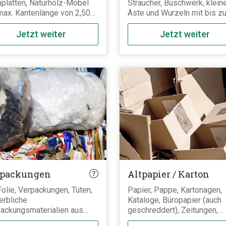
platten, Naturholz-Möbel
Sträucher, Buschwerk, klein
max. Kantenlänge von 2,50m.
Äste und Wurzeln mit bis z
erne Außenzäune,
15cm Durchmesser und 1m
ntüren und Außenfenster
Länge. Größere Äste,
Jetzt weiter
Jetzt weiter
 mit Holzschutzmittel
weitreichendes Wurzelwerk
ägniert und müssen als
oder gar ganze Baumstump
dstoffbelastetes AIV Holz
gehören nicht zum normale
orgt werden. Frisches Holz
Grünschnitt und müssen
. Baumstumpen) gehört nicht
getrennt als "Baumstumpen
Altholz und ist unter
Wurzeln" entsorgt werden.
enabfall / Baumstumpen
Wurzeln zu finden.
rpackungen
Altpapier / Karton
olie, Verpackungen, Tüten,
Papier, Pappe, Kartonagen,
rbliche
Kataloge, Büropapier (auch
ackungsmaterialien aus
geschreddert), Zeitungen,
tstoff,
Pappkartons,