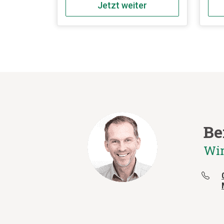
müssen staub- und luftdicht in
Papi
Jetzt weiter
reißfeste Säcke (sog. BigBags)
Verb
verpackt und getrennt
Verp
voneinander entsorgt werden.
(nur
ohne
Be
Wir