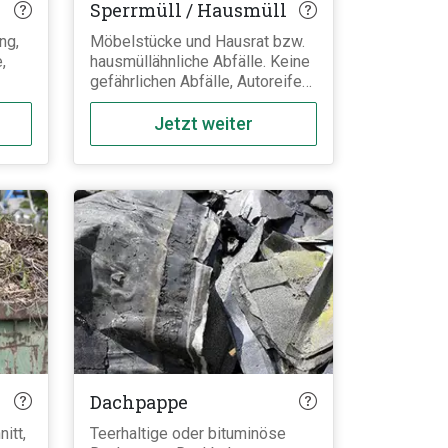
Sperrmüll / Hausmüll
ng,
Möbelstücke und Hausrat bzw.
,
hausmüllähnliche Abfälle. Keine
gefährlichen Abfälle, Autoreifen,
Batterien, Kühlschränke,
Elektrogeräte, o.Ä.
Jetzt weiter
eren
Dachpappe
itt,
Teerhaltige oder bituminöse