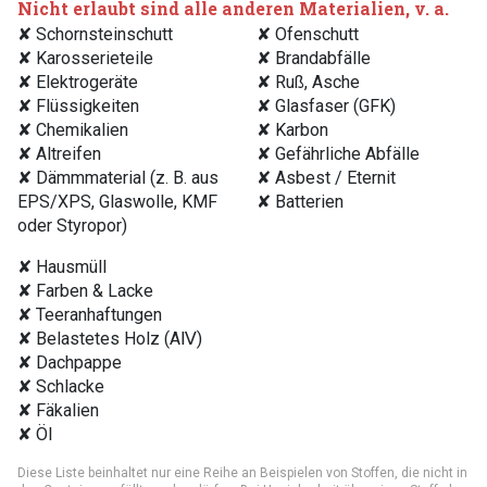
Nicht erlaubt sind alle anderen Materialien, v. a.
✘ Schornsteinschutt
✘ Ofenschutt
✘ Karosserieteile
✘ Brandabfälle
✘ Elektrogeräte
✘ Ruß, Asche
✘ Flüssigkeiten
✘ Glasfaser (GFK)
✘ Chemikalien
✘ Karbon
✘ Altreifen
✘ Gefährliche Abfälle
✘ Dämmmaterial (z. B. aus
✘ Asbest / Eternit
EPS/XPS, Glaswolle, KMF
✘ Batterien
oder Styropor)
✘ Hausmüll
✘ Farben & Lacke
✘ Teeranhaftungen
✘ Belastetes Holz (AⅣ)
✘ Dachpappe
✘ Schlacke
✘ Fäkalien
✘ Öl
Diese Liste beinhaltet nur eine Reihe an Beispielen von Stoffen, die nicht in