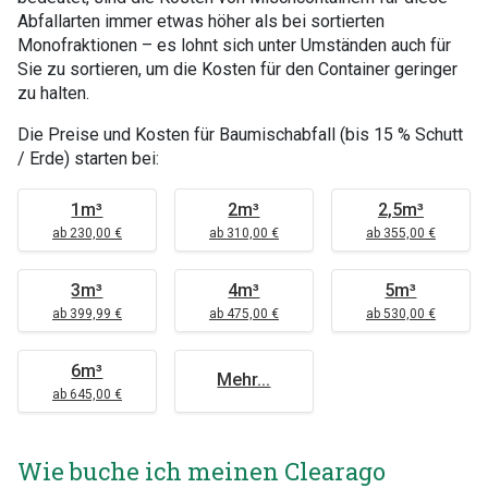
Abfallarten immer etwas höher als bei sortierten
Monofraktionen – es lohnt sich unter Umständen auch für
Sie zu sortieren, um die Kosten für den Container geringer
zu halten.
Die Preise und Kosten für Baumischabfall (bis 15 % Schutt
/ Erde) starten bei:
1m³
2m³
2,5m³
ab 230,00 €
ab 310,00 €
ab 355,00 €
3m³
4m³
5m³
ab 399,99 €
ab 475,00 €
ab 530,00 €
6m³
Mehr...
ab 645,00 €
Wie buche ich meinen Clearago