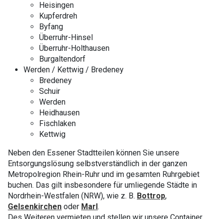
Heisingen
Kupferdreh
Byfang
Überruhr-Hinsel
Überruhr-Holthausen
Burgaltendorf
Werden / Kettwig / Bredeney
Bredeney
Schuir
Werden
Heidhausen
Fischlaken
Kettwig
Neben den Essener Stadtteilen können Sie unsere
Entsorgungslösung selbstverständlich in der ganzen
Metropolregion Rhein-Ruhr und im gesamten Ruhrgebiet
buchen. Das gilt insbesondere für umliegende Städte in
Nordrhein-Westfalen (NRW), wie z. B.
Bottrop
,
Gelsenkirchen
oder
Marl
.
Des Weiteren vermieten und stellen wir unsere Container