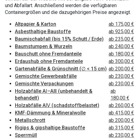
und Abfallart. Anschließend werden die verfügbaren
Containergrößen und die dazugehörigen Preise angezeigt.
Altpapier & Karton
ab 175,00 €
Asbesthaltige Baustoffe
ab 925,00 €
Baumischabfall (bis 15% Schutt / Erde)
ab 235,00 €
Baumstumpen & Wurzeln
ab 240,00 €
Bauschutt ohne Fremdanteile
ab 180,00 €
Erdaushub ohne Fremdanteile
ab 300,00 €
Gartenabfälle & Grünschnitt (∅ < 15 cm)
ab 200,00 €
Gemischte Gewerbeabfälle
ab 230,00 €
Gemischte Verpackungen
ab 230,00 €
Holzabfälle AⅠ–AⅢ (unbehandelt &
ab
behandelt)
180,00 €
Holzabfälle AⅣ (schadstoffbelastet)
ab 260,00 €
KMF-Dämmung & Mineralwolle
ab 415,00 €
Metallschrott
ab 200,00 €
Rigips & gipshaltige Baustoffe
ab 315,00 €
Sperrmüll
ab 230,00 €