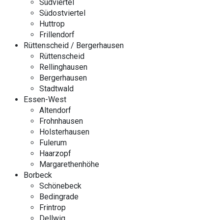
Südviertel
Südostviertel
Huttrop
Frillendorf
Rüttenscheid / Bergerhausen
Rüttenscheid
Rellinghausen
Bergerhausen
Stadtwald
Essen-West
Altendorf
Frohnhausen
Holsterhausen
Fulerum
Haarzopf
Margarethenhöhe
Borbeck
Schönebeck
Bedingrade
Frintrop
Dellwig