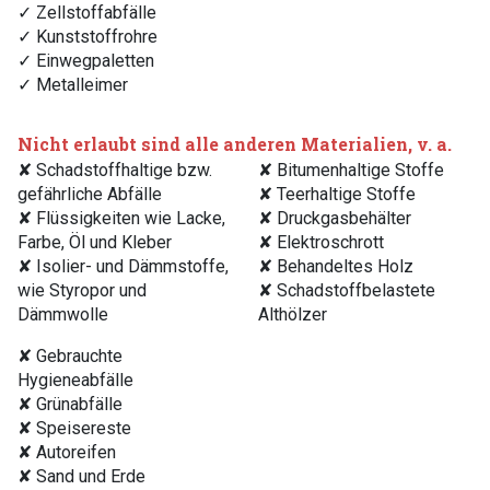
✓ Zellstoffabfälle
✓ Kunststoffrohre
✓ Einwegpaletten
✓ Metalleimer
Nicht erlaubt sind alle anderen Materialien, v. a.
✘ Schadstoffhaltige bzw.
✘ Bitumenhaltige Stoffe
gefährliche Abfälle
✘ Teerhaltige Stoffe
✘ Flüssigkeiten wie Lacke,
✘ Druckgasbehälter
Farbe, Öl und Kleber
✘ Elektroschrott
✘ Isolier- und Dämmstoffe,
✘ Behandeltes Holz
wie Styropor und
✘ Schadstoffbelastete
Dämmwolle
Althölzer
✘ Gebrauchte
Hygieneabfälle
✘ Grünabfälle
✘ Speisereste
✘ Autoreifen
✘ Sand und Erde