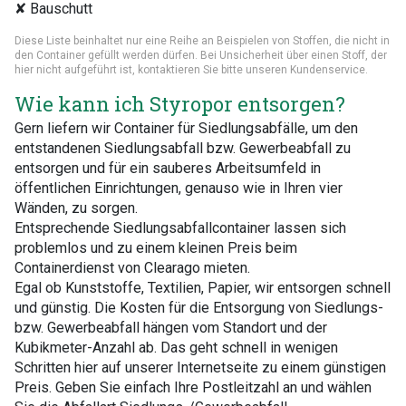
✘ Bauschutt
Diese Liste beinhaltet nur eine Reihe an Beispielen von Stoffen, die nicht in
den Container gefüllt werden dürfen. Bei Unsicherheit über einen Stoff, der
hier nicht aufgeführt ist, kontaktieren Sie bitte unseren Kundenservice.
Wie kann ich Styropor entsorgen?
Gern liefern wir Container für Siedlungsabfälle, um den
entstandenen Siedlungsabfall bzw. Gewerbeabfall zu
entsorgen und für ein sauberes Arbeitsumfeld in
öffentlichen Einrichtungen, genauso wie in Ihren vier
Wänden, zu sorgen.
Entsprechende Siedlungsabfallcontainer lassen sich
problemlos und zu einem kleinen Preis beim
Containerdienst von Clearago mieten.
Egal ob Kunststoffe, Textilien, Papier, wir entsorgen schnell
und günstig. Die Kosten für die Entsorgung von Siedlungs-
bzw. Gewerbeabfall hängen vom Standort und der
Kubikmeter-Anzahl ab. Das geht schnell in wenigen
Schritten hier auf unserer Internetseite zu einem günstigen
Preis. Geben Sie einfach Ihre Postleitzahl an und wählen