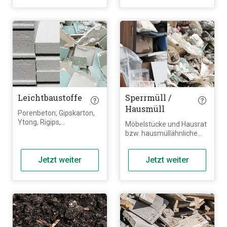
gefährliche sowie
Porenbeton und
Sonderabfälle (z.B.
Kalksandstein gehören
Dämmung oder
nicht zum Bauschutt
Dachpappe).
sondern zu den
Leichtbaustoffen,
müssen getrennt entsorgt
werden und können nicht
mit anderen
mineralischen Materialien
vermischt werden.
Leichtbaustoffe
Sperrmüll /
Hausmüll
Porenbeton, Gipskarton,
Ytong, Rigips,
Möbelstücke und Hausrat
Trockenbauelemente,
bzw. hausmüllähnliche
Kalksandstein, Gasbeton,
Abfälle. Keine
Bimsstein, Mauersteine
gefährlichen Abfälle,
aus Porenbeton
Jetzt weiter
Jetzt weiter
Autoreifen, Batterien,
(Blocksteine, Plansteine)
Kühlschränke,
sowie alle weiteren
Elektrogeräte, o.Ä.
Leichtbaustoffe und
gipshaltigen Baustoffe.