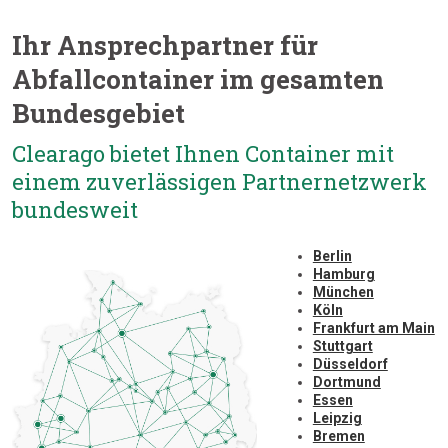
Ihr Ansprechpartner für
Abfallcontainer im gesamten
Bundesgebiet
Clearago bietet Ihnen Container mit
einem zuverlässigen Partnernetzwerk
bundesweit
Berlin
Hamburg
München
Köln
Frankfurt am Main
Stuttgart
Düsseldorf
Dortmund
Essen
Leipzig
Bremen