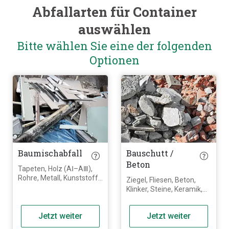
Abfallarten für Container
auswählen
Bitte wählen Sie eine der folgenden
Optionen
Baumischabfall
Bauschutt /
Beton
Tapeten, Holz (AⅠ–AⅢ),
Rohre, Metall, Kunststoff,
Ziegel, Fliesen, Beton,
Fliesen, Schutt, Gips,
Klinker, Steine, Keramik,
Ytong, Erde, Glas. Es kann
Mörtel, Backsteine und
all das rein, was bei
andere ausschließlich
Baumaßnahmen eines
Jetzt weiter
Jetzt weiter
mineralische
Hauses anfällt, außer
Materialien. Gips bzw.