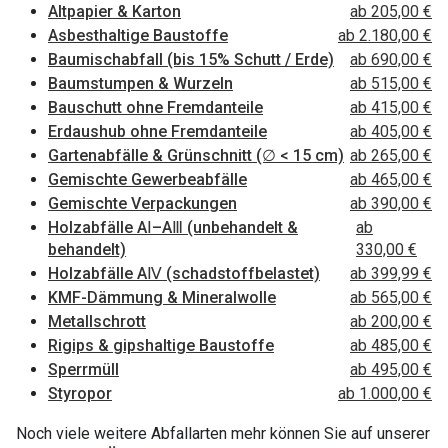
Altpapier & Karton
ab 205,00 €
Asbesthaltige Baustoffe
ab 2.180,00 €
Baumischabfall (bis 15% Schutt / Erde)
ab 690,00 €
Baumstumpen & Wurzeln
ab 515,00 €
Bauschutt ohne Fremdanteile
ab 415,00 €
Erdaushub ohne Fremdanteile
ab 405,00 €
Gartenabfälle & Grünschnitt (∅ < 15 cm)
ab 265,00 €
Gemischte Gewerbeabfälle
ab 465,00 €
Gemischte Verpackungen
ab 390,00 €
Holzabfälle AⅠ–AⅢ (unbehandelt &
ab
behandelt)
330,00 €
Holzabfälle AⅣ (schadstoffbelastet)
ab 399,99 €
KMF-Dämmung & Mineralwolle
ab 565,00 €
Metallschrott
ab 200,00 €
Rigips & gipshaltige Baustoffe
ab 485,00 €
Sperrmüll
ab 495,00 €
Styropor
ab 1.000,00 €
Noch viele weitere Abfallarten mehr können Sie auf unserer