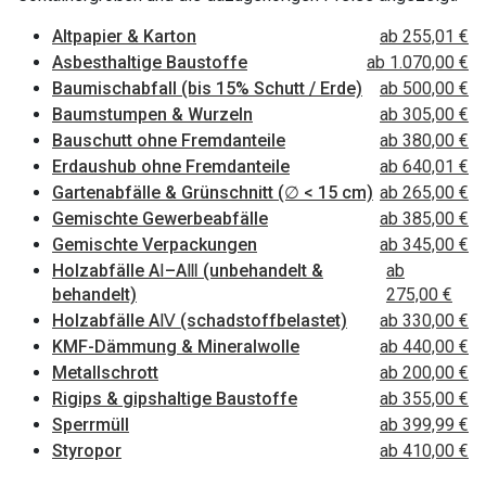
Altpapier & Karton
ab 255,01 €
Asbesthaltige Baustoffe
ab 1.070,00 €
Baumischabfall (bis 15% Schutt / Erde)
ab 500,00 €
Baumstumpen & Wurzeln
ab 305,00 €
Bauschutt ohne Fremdanteile
ab 380,00 €
Erdaushub ohne Fremdanteile
ab 640,01 €
Gartenabfälle & Grünschnitt (∅ < 15 cm)
ab 265,00 €
Gemischte Gewerbeabfälle
ab 385,00 €
Gemischte Verpackungen
ab 345,00 €
Holzabfälle AⅠ–AⅢ (unbehandelt &
ab
behandelt)
275,00 €
Holzabfälle AⅣ (schadstoffbelastet)
ab 330,00 €
KMF-Dämmung & Mineralwolle
ab 440,00 €
Metallschrott
ab 200,00 €
Rigips & gipshaltige Baustoffe
ab 355,00 €
Sperrmüll
ab 399,99 €
Styropor
ab 410,00 €