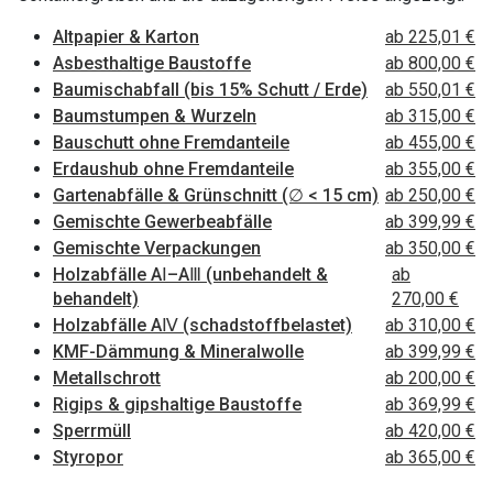
Altpapier & Karton
ab 225,01 €
Asbesthaltige Baustoffe
ab 800,00 €
Baumischabfall (bis 15% Schutt / Erde)
ab 550,01 €
Baumstumpen & Wurzeln
ab 315,00 €
Bauschutt ohne Fremdanteile
ab 455,00 €
Erdaushub ohne Fremdanteile
ab 355,00 €
Gartenabfälle & Grünschnitt (∅ < 15 cm)
ab 250,00 €
Gemischte Gewerbeabfälle
ab 399,99 €
Gemischte Verpackungen
ab 350,00 €
Holzabfälle AⅠ–AⅢ (unbehandelt &
ab
behandelt)
270,00 €
Holzabfälle AⅣ (schadstoffbelastet)
ab 310,00 €
KMF-Dämmung & Mineralwolle
ab 399,99 €
Metallschrott
ab 200,00 €
Rigips & gipshaltige Baustoffe
ab 369,99 €
Sperrmüll
ab 420,00 €
Styropor
ab 365,00 €