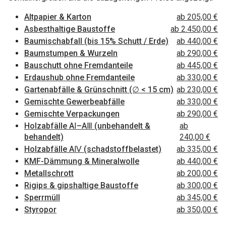
Altpapier & Karton
ab 205,00 €
Asbesthaltige Baustoffe
ab 2.450,00 €
Baumischabfall (bis 15% Schutt / Erde)
ab 440,00 €
Baumstumpen & Wurzeln
ab 290,00 €
Bauschutt ohne Fremdanteile
ab 445,00 €
Erdaushub ohne Fremdanteile
ab 330,00 €
Gartenabfälle & Grünschnitt (∅ < 15 cm)
ab 230,00 €
Gemischte Gewerbeabfälle
ab 330,00 €
Gemischte Verpackungen
ab 290,00 €
Holzabfälle AⅠ–AⅢ (unbehandelt &
ab
behandelt)
240,00 €
Holzabfälle AⅣ (schadstoffbelastet)
ab 335,00 €
KMF-Dämmung & Mineralwolle
ab 440,00 €
Metallschrott
ab 200,00 €
Rigips & gipshaltige Baustoffe
ab 300,00 €
Sperrmüll
ab 345,00 €
Styropor
ab 350,00 €