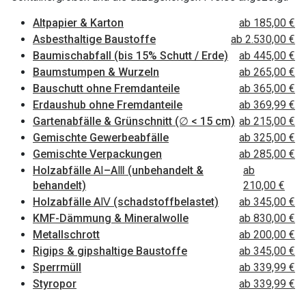
Altpapier & Karton
ab 185,00 €
Asbesthaltige Baustoffe
ab 2.530,00 €
Baumischabfall (bis 15% Schutt / Erde)
ab 445,00 €
Baumstumpen & Wurzeln
ab 265,00 €
Bauschutt ohne Fremdanteile
ab 365,00 €
Erdaushub ohne Fremdanteile
ab 369,99 €
Gartenabfälle & Grünschnitt (∅ < 15 cm)
ab 215,00 €
Gemischte Gewerbeabfälle
ab 325,00 €
Gemischte Verpackungen
ab 285,00 €
Holzabfälle AⅠ–AⅢ (unbehandelt &
ab
behandelt)
210,00 €
Holzabfälle AⅣ (schadstoffbelastet)
ab 345,00 €
KMF-Dämmung & Mineralwolle
ab 830,00 €
Metallschrott
ab 200,00 €
Rigips & gipshaltige Baustoffe
ab 345,00 €
Sperrmüll
ab 339,99 €
Styropor
ab 339,99 €