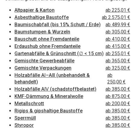
Altpapier & Karton
ab 225,01 €
Asbesthaltige Baustoffe
ab 2.575,01 €
Baumischabfall (bis 15% Schutt / Erde)
ab 489,99 €
Baumstumpen & Wurzeln
ab 305,00 €
Bauschutt ohne Fremdanteile
ab 410,00 €
Erdaushub ohne Fremdanteile
ab 415,00 €
Gartenabfälle & Grünschnitt (∅ < 15 cm)
ab 255,01 €
Gemischte Gewerbeabfälle
ab 365,00 €
Gemischte Verpackungen
ab 325,00 €
Holzabfälle AⅠ–AⅢ (unbehandelt &
ab
behandelt)
250,00 €
Holzabfälle AⅣ (schadstoffbelastet)
ab 385,00 €
KMF-Dämmung & Mineralwolle
ab 875,00 €
Metallschrott
ab 200,00 €
Rigips & gipshaltige Baustoffe
ab 385,00 €
Sperrmüll
ab 385,00 €
Styropor
ab 385,00 €