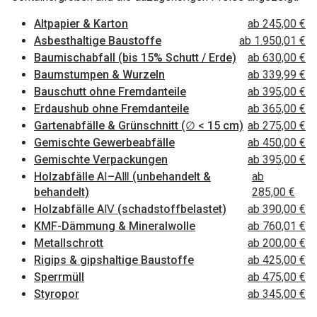
Altpapier & Karton
ab 245,00 €
Asbesthaltige Baustoffe
ab 1.950,01 €
Baumischabfall (bis 15% Schutt / Erde)
ab 630,00 €
Baumstumpen & Wurzeln
ab 339,99 €
Bauschutt ohne Fremdanteile
ab 395,00 €
Erdaushub ohne Fremdanteile
ab 365,00 €
Gartenabfälle & Grünschnitt (∅ < 15 cm)
ab 275,00 €
Gemischte Gewerbeabfälle
ab 450,00 €
Gemischte Verpackungen
ab 395,00 €
Holzabfälle AⅠ–AⅢ (unbehandelt &
ab
behandelt)
285,00 €
Holzabfälle AⅣ (schadstoffbelastet)
ab 390,00 €
KMF-Dämmung & Mineralwolle
ab 760,01 €
Metallschrott
ab 200,00 €
Rigips & gipshaltige Baustoffe
ab 425,00 €
Sperrmüll
ab 475,00 €
Styropor
ab 345,00 €