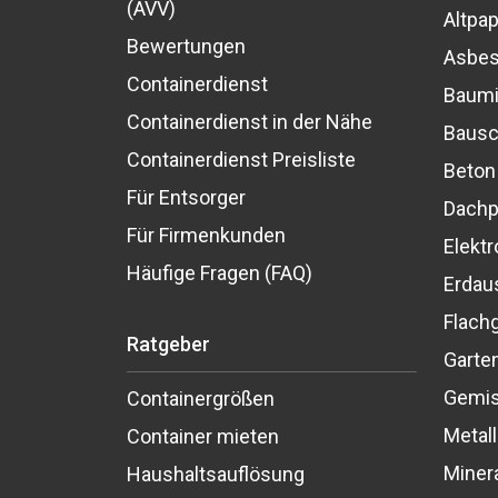
(AVV)
Altpap
Bewertungen
Asbes
Containerdienst
Baumi
Containerdienst in der Nähe
Bausc
Containerdienst Preisliste
Beton
Für Entsorger
Dach
Für Firmenkunden
Elektr
Häufige Fragen (FAQ)
Erdau
Flach
Ratgeber
Garten
Gemis
Containergrößen
Metall
Container mieten
Miner
Haushaltsauflösung