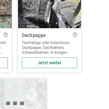
Dachpappe
itt,
Teerhaltige oder bituminöse
e
Dachpappe, Dachbahnen,
u
Schweißbahnen. In einigen
Bundesländern ist für die
Entsorgung von jeglicher Art von
Jetzt weiter
Dachpappe eine
en
Laboruntersuchung zwingend
n
erforderlich. Unser Team hilft
Ihnen bei Fragen dazu gerne
 und
weiter.