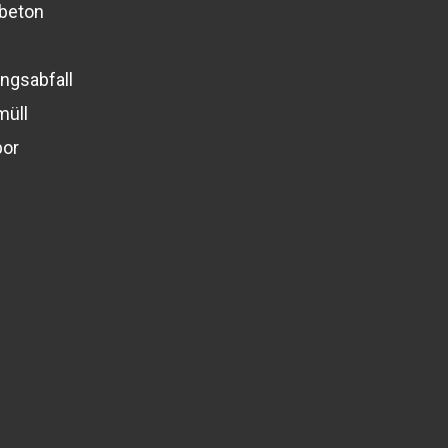
beton
ngsabfall
müll
por