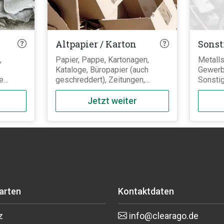
Altpapier / Karton
Sonst
,
Papier, Pappe, Kartonagen,
Metalls
Kataloge, Büropapier (auch
Gewerbe
e
geschreddert), Zeitungen,
Sonsti
rie
Pappkartons,
cht in
Pappverpackungen ohne
Jetzt weiter
igBags)
Verunreinigungen, wie z.B.
Kunststoffverpackungen oder
rden.
Aktenordner mit
Metall/Kunststoffteilen.
larten
Kontaktdaten
z
info@clearago.de