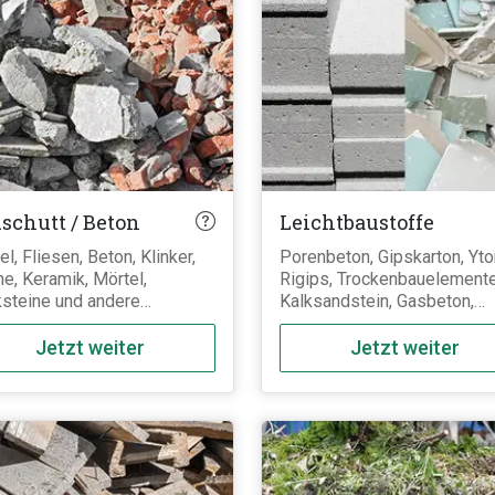
schutt / Beton
Leichtbaustoffe
el, Fliesen, Beton, Klinker,
Porenbeton, Gipskarton, Yto
ne, Keramik, Mörtel,
Rigips, Trockenbauelemente
steine und andere
Kalksandstein, Gasbeton,
chließlich mineralische
Bimsstein, Mauersteine aus
rialien. Gips bzw.
Porenbeton (Blocksteine,
Jetzt weiter
Jetzt weiter
nbeton und Kalksandstein
Plansteine) sowie alle weit
ren nicht zum Bauschutt
Leichtbaustoffe und
ern zu den
gipshaltigen Baustoffe.
htbaustoffen, müssen
ennt entsorgt werden und
en nicht mit anderen