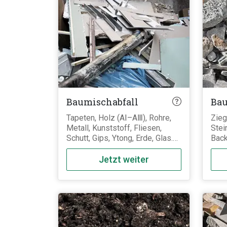
Baumischabfall
Bau
Tapeten, Holz (AⅠ–AⅢ), Rohre,
Zieg
Metall, Kunststoff, Fliesen,
Stei
Schutt, Gips, Ytong, Erde, Glas.
Back
Es kann all das rein, was bei
auss
Baumaßnahmen eines Hauses
Mate
Jetzt weiter
anfällt, außer gefährliche sowie
Pore
Sonderabfälle (z.B. Dämmung
gehö
oder Dachpappe).
sond
Leic
getr
könn