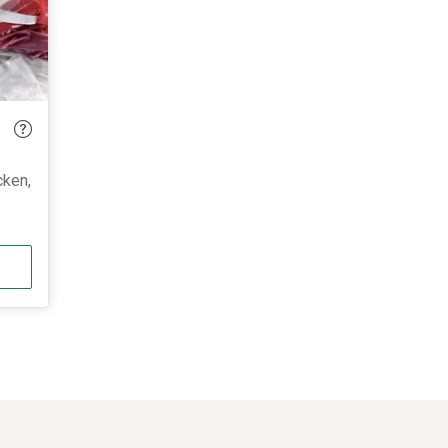
cken,
age-