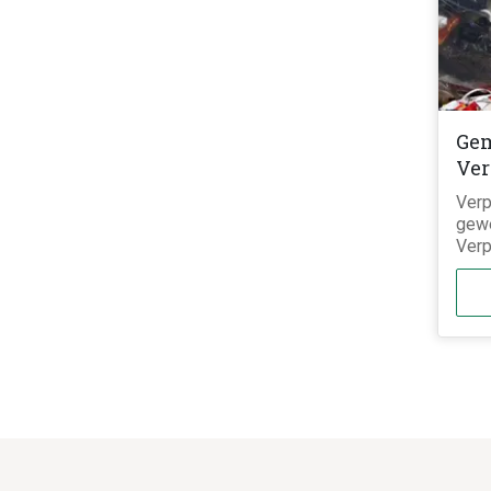
Gem
Ve
Verp
gewe
Verp
Kuns
Papi
Verb
Verp
(nur
PE-F