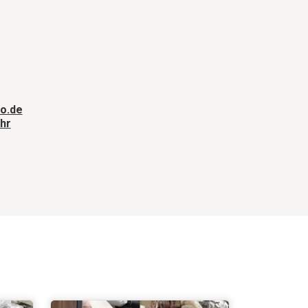
o.de
hr