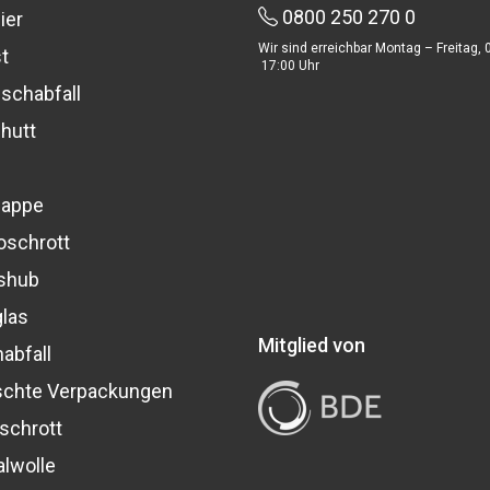
0800 250 270 0
ier
Wir sind erreichbar Montag – Freitag, 
t
17:00 Uhr
schabfall
hutt
pappe
oschrott
shub
glas
Mitglied von
abfall
chte Verpackungen
schrott
alwolle