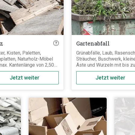
ralischen Materialien
ischt werden.
z
Gartenabfall
ter, Kisten, Paletten,
Grünabfälle, Laub, Rasenschn
platten, Naturholz-Möbel
Sträucher, Buschwerk, klein
max. Kantenlänge von 2,50m.
Äste und Wurzeln mit bis z
erne Außenzäune,
15cm Durchmesser und 1m
ntüren und Außenfenster
Länge. Größere Äste,
Jetzt weiter
Jetzt weiter
 mit Holzschutzmittel
weitreichendes Wurzelwerk
ägniert und müssen als
oder gar ganze Baumstump
dstoffbelastetes AIV Holz
gehören nicht zum normale
orgt werden. Frisches Holz
Grünschnitt und müssen
. Baumstumpen) gehört nicht
getrennt als "Baumstumpen
Altholz und ist unter
Wurzeln" entsorgt werden.
enabfall / Baumstumpen
Wurzeln zu finden.