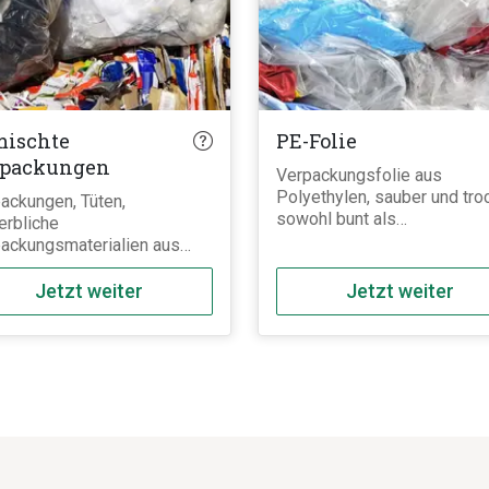
ischte
PE-Folie
rpackungen
Verpackungsfolie aus
Polyethylen, sauber und tro
ackungen, Tüten,
sowohl bunt als
rbliche
auch transparent. Keine Sil
ackungsmaterialien aus
oder Silofolien.
tstoff,
er/Pappe/Karton sowie
Jetzt weiter
Jetzt weiter
undmaterialien,
ackungsstyroporformteile
 anteilig), Kunststoffsäcke,
olie ohne Verunreinigungen.