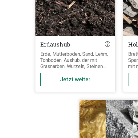
mine
verm
Erdaushub
Hol
Erde, Mutterboden, Sand, Lehm,
Bret
Tonboden. Aushub, der mit
Span
Grasnarben, Wurzeln, Steinen
mit 
oder Schutt durchsetzt ist, muss
Hölz
als verunreinigter Erdaushub
Auße
Jetzt weiter
entsorgt werden. Besagte
sind
Fremdanteile dürfen aber auch
impr
dann maximal 5% des Abfalls
scha
ausmachen.
ents
(z.B
zum 
Gart
und 