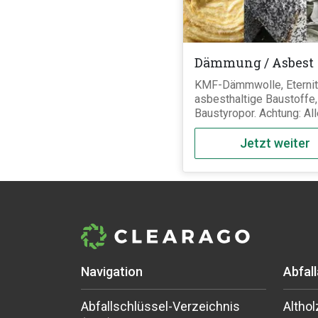
Dämmung / Asbest
KMF-Dämmwolle, Eternit
asbesthaltige Baustoffe,
Baustyropor. Achtung: All
Baustoffe dieser Katego
müssen staub- und luftdi
Jetzt weiter
reißfeste Säcke (sog. B
verpackt und getrennt
voneinander entsorgt we
Navigation
Abfal
Abfallschlüssel-Verzeichnis
Althol